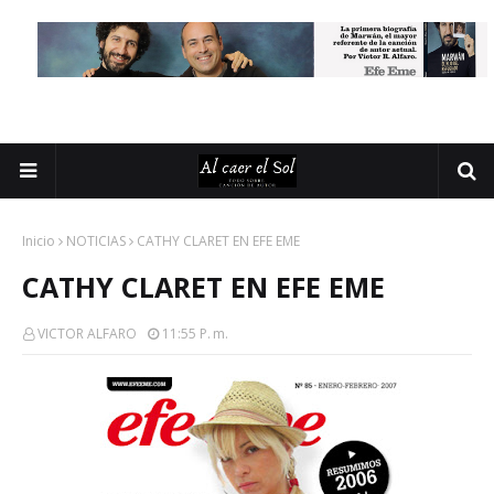
Inicio
NOTICIAS
CATHY CLARET EN EFE EME
CATHY CLARET EN EFE EME
VICTOR ALFARO
11:55 P. M.