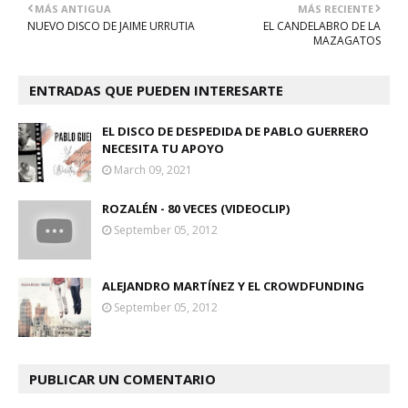
MÁS ANTIGUA
MÁS RECIENTE
NUEVO DISCO DE JAIME URRUTIA
EL CANDELABRO DE LA
MAZAGATOS
ENTRADAS QUE PUEDEN INTERESARTE
EL DISCO DE DESPEDIDA DE PABLO GUERRERO
NECESITA TU APOYO
March 09, 2021
ROZALÉN - 80 VECES (VIDEOCLIP)
September 05, 2012
ALEJANDRO MARTÍNEZ Y EL CROWDFUNDING
September 05, 2012
PUBLICAR UN COMENTARIO